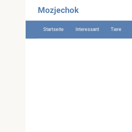
Skip
Mozjechok
to
content
Startseite
Interessant
Tiere