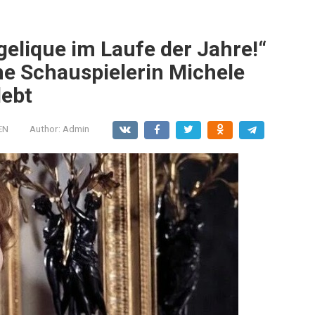
gelique im Laufe der Jahre!“
he Schauspielerin Michele
lebt
EN
Author:
Admin