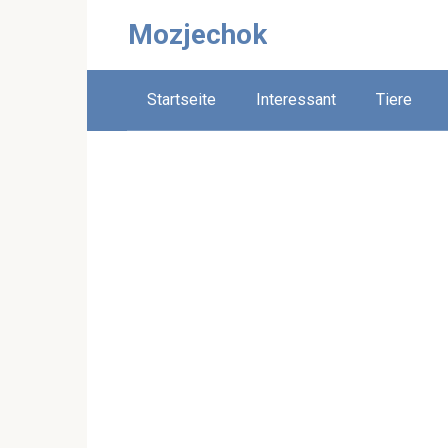
Skip
Mozjechok
to
content
Startseite
Interessant
Tiere