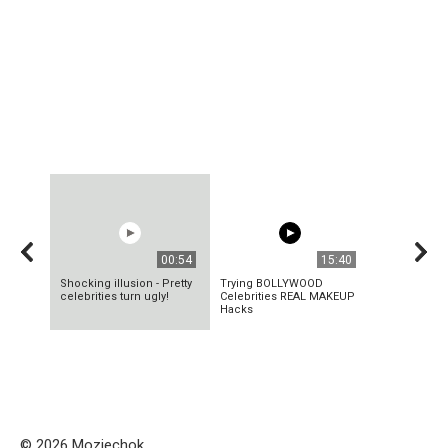
00:54
15:40
Shocking illusion - Pretty
Trying BOLLYWOOD
celebrities turn ugly!
Celebrities REAL MAKEUP
Hacks
© 2026 Mozjechok