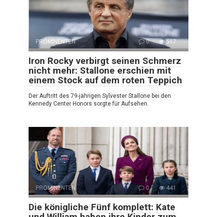
PROMINENTEN
0
517
Iron Rocky verbirgt seinen Schmerz
nicht mehr: Stallone erschien mit
einem Stock auf dem roten Teppich
Der Auftritt des 79-jährigen Sylvester Stallone bei den
Kennedy Center Honors sorgte für Aufsehen.
PROMINENTEN
0
441
Die königliche Fünf komplett: Kate
und William haben ihre Kinder zum