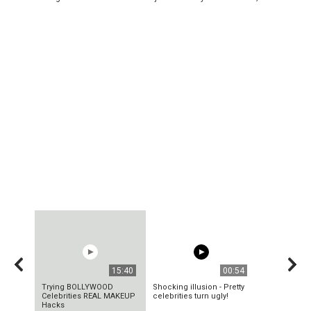
15:40
00:54
Trying BOLLYWOOD
Shocking illusion - Pretty
Celebrities REAL MAKEUP
celebrities turn ugly!
Hacks