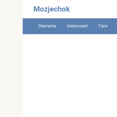
Skip
Mozjechok
to
content
Startseite
Interessant
Tiere