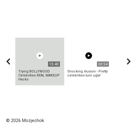
15:40
00:54
Trying BOLLYWOOD
Shocking illusion - Pretty
Celebrities REAL MAKEUP
celebrities turn ugly!
Hacks
© 2026 Mozjechok