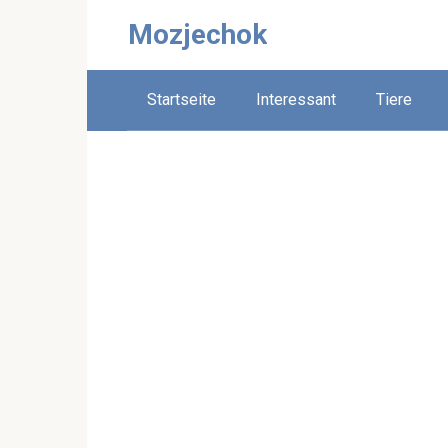
Skip
Mozjechok
to
content
Startseite
Interessant
Tiere