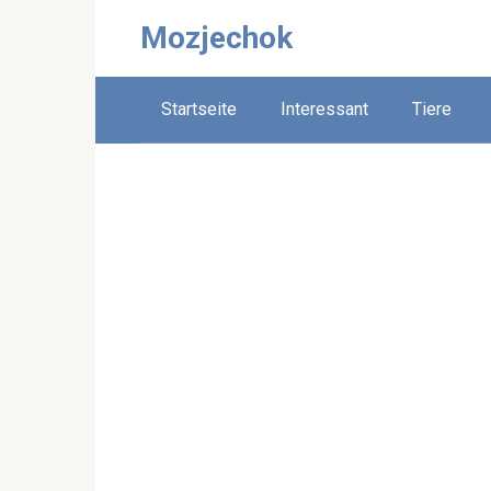
Skip
Mozjechok
to
content
Startseite
Interessant
Tiere