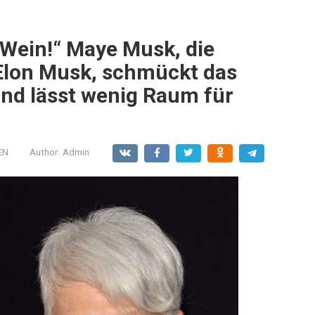
r Wein!“ Maye Musk, die
 Elon Musk, schmückt das
nd lässt wenig Raum für
EN
Author:
Admin