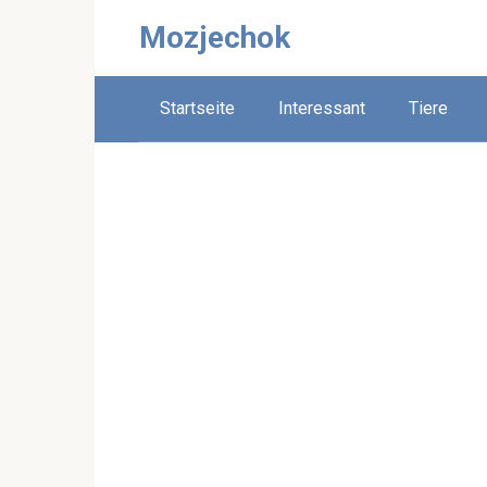
Skip
Mozjechok
to
content
Startseite
Interessant
Tiere