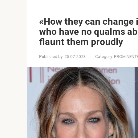
«How they can change in
who have no qualms abo
flaunt them proudly
Published by:
25.07.2023
Category:
PROMINENT