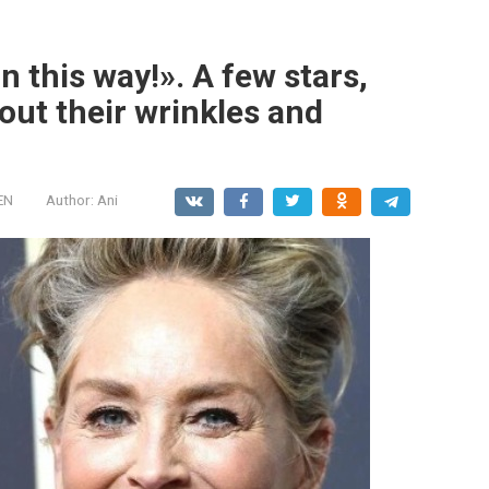
 this way!». A few stars,
ut their wrinkles and
EN
Author:
Ani