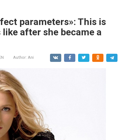
fect parameters»: This is
s like after she became a
EN
Author:
Ani