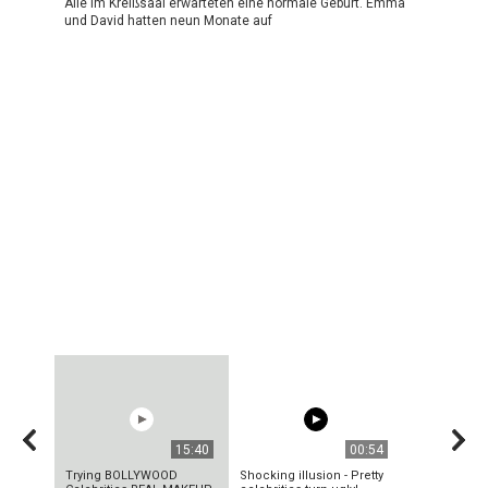
Alle im Kreißsaal erwarteten eine normale Geburt. Emma
und David hatten neun Monate auf
15:40
00:54
Trying BOLLYWOOD
Shocking illusion - Pretty