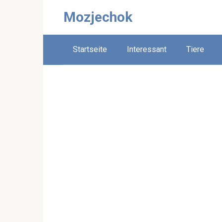
Skip
Mozjechok
to
content
Startseite
Interessant
Tiere