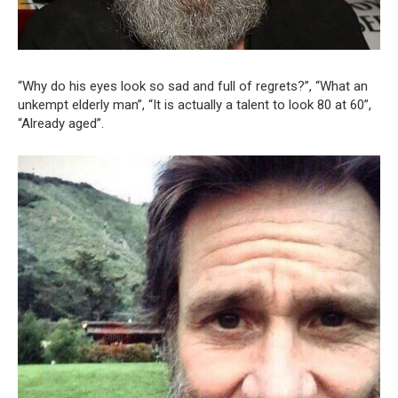
“Why do his eyes look so sad and full of regrets?”, “What an
unkempt elderly man”, “It is actually a talent to look 80 at 60”,
“Already aged”.