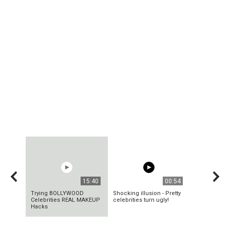
15:40
00:54
Trying BOLLYWOOD
Shocking illusion - Pretty
Celebrities REAL MAKEUP
celebrities turn ugly!
Hacks