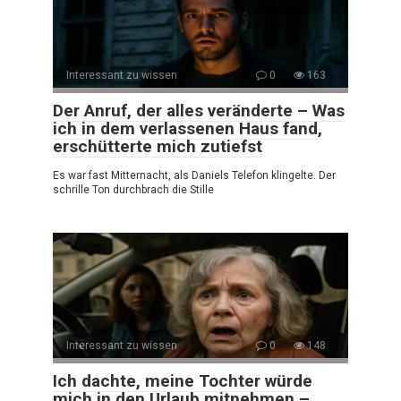
Interessant zu wissen
0
163
Der Anruf, der alles veränderte – Was
ich in dem verlassenen Haus fand,
erschütterte mich zutiefst
Es war fast Mitternacht, als Daniels Telefon klingelte. Der
schrille Ton durchbrach die Stille
Interessant zu wissen
0
148
Ich dachte, meine Tochter würde
mich in den Urlaub mitnehmen –