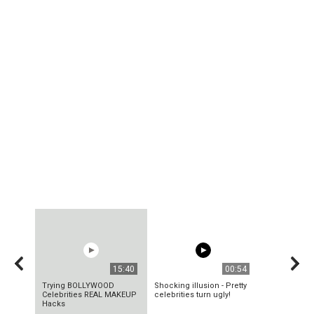
15:40
00:54
Trying BOLLYWOOD
Shocking illusion - Pretty
Celebrities REAL MAKEUP
celebrities turn ugly!
Hacks