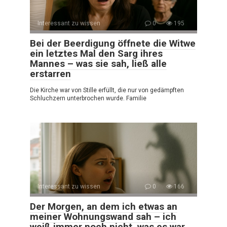
Interessant zu wissen
0
195
Bei der Beerdigung öffnete die Witwe
ein letztes Mal den Sarg ihres
Mannes – was sie sah, ließ alle
erstarren
Die Kirche war von Stille erfüllt, die nur von gedämpften
Schluchzern unterbrochen wurde. Familie
Interessant zu wissen
0
166
Der Morgen, an dem ich etwas an
meiner Wohnungswand sah – ich
weiß immer noch nicht, was es war