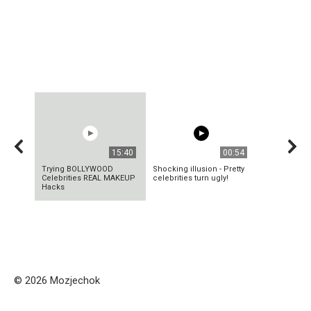
15:40
00:54
Trying BOLLYWOOD
Shocking illusion - Pretty
Celebrities REAL MAKEUP
celebrities turn ugly!
Hacks
© 2026 Mozjechok