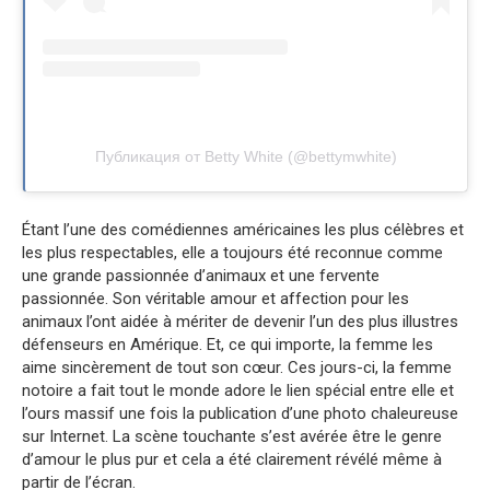
Публикация от Betty White (@bettymwhite)
Étant l’une des comédiennes américaines les plus célèbres et
les plus respectables, elle a toujours été reconnue comme
une grande passionnée d’animaux et une fervente
passionnée. Son véritable amour et affection pour les
animaux l’ont aidée à mériter de devenir l’un des plus illustres
défenseurs en Amérique. Et, ce qui importe, la femme les
aime sincèrement de tout son cœur. Ces jours-ci, la femme
notoire a fait tout le monde adore le lien spécial entre elle et
l’ours massif une fois la publication d’une photo chaleureuse
sur Internet. La scène touchante s’est avérée être le genre
d’amour le plus pur et cela a été clairement révélé même à
partir de l’écran.