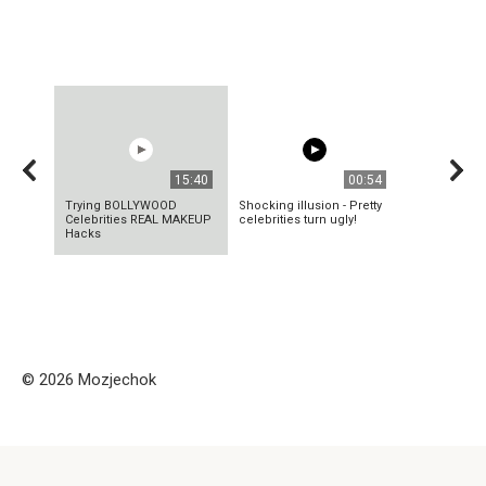
15:40
00:54
Trying BOLLYWOOD
Shocking illusion - Pretty
Celebrities REAL MAKEUP
celebrities turn ugly!
Hacks
© 2026 Mozjechok